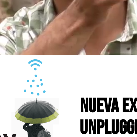
nueva ex
unplugg