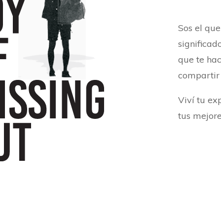
Sos el que
significad
que te hac
compartir
Viví tu ex
tus mejor